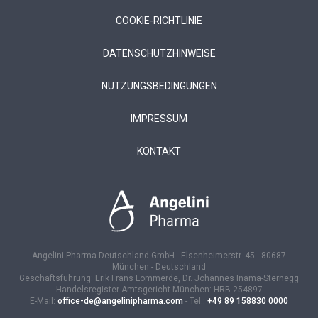
COOKIE-RICHTLINIE
DATENSCHUTZHINWEISE
NUTZUNGSBEDINGUNGEN
IMPRESSUM
KONTAKT
Angelini Pharma Deutschland GmbH - Elsenheimerstr. 45 - 80687
München - Deutschland
Geschäftsführung: Erik Frans Lommerde, Dr. Johannes Inama-Sternegg
Handelsregister Amtsgericht München: HRB 254897
E-Mail:
office-de@angelinipharma.com
- Tel.:
+49 89 158830 0000