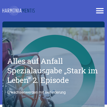
NEWS
PODCAST ALLES AUF ANFALL?
FACHKREISE
Alles auf Anfall
Spezialausgabe „Stark im
Leben“ 2. Episode
Erwachsenwerden mit Behinderung