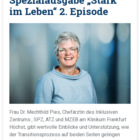
e
t
c
im Leben“ 2. Episode
d
h
i
t
n
:
Frau Dr. Mechthild Pies, Chefärztin des Inklusiven
Zentrums , SPZ, ATZ und MZEB am Klinikum Frankfurt
Höchst, gibt wertvolle Einblicke und Unterstützung, wie
der Transitionsprozess auf beiden Seiten gelingen