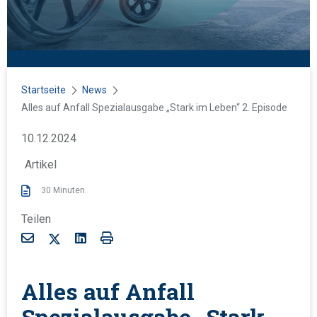
Startseite
News
D
Alles auf Anfall
Spezialausgabe „Stark im Leben“ 2. Episode
u
V
10.12.2024
b
e
i
Artikel
r
s
ö
30 Minuten
t
f
h
Teilen
f
i
X
e
e
M
L
P
n
r
a
i
r
t
:
Alles auf Anfall
i
n
i
l
l
k
n
Spezialausgabe „Stark
i