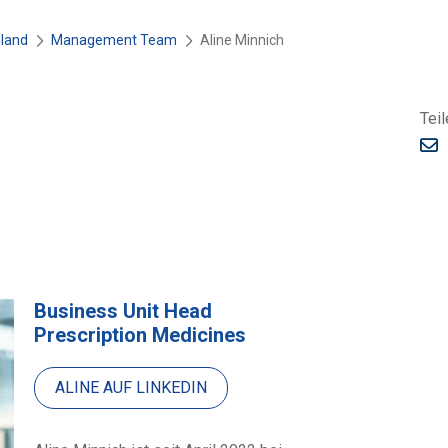
land
Management Team
D
Aline Minnich
u
b
i
Teil
s
t
M
h
a
i
i
e
l
r
:
Business Unit Head
Prescription Medicines
ALINE AUF LINKEDIN