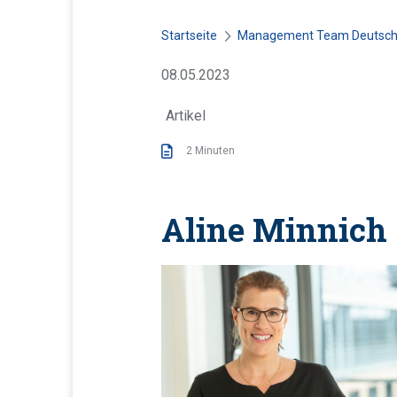
Startseite
Management Team Deutsch
V
08.05.2023
e
Artikel
r
ö
2 Minuten
f
f
e
Aline Minnich
n
t
l
i
c
h
t
: